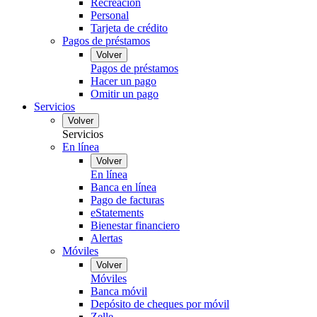
Recreación
Personal
Tarjeta de crédito
Pagos de préstamos
Volver
Pagos de préstamos
Hacer un pago
Omitir un pago
Servicios
Volver
Servicios
En línea
Volver
En línea
Banca en línea
Pago de facturas
eStatements
Bienestar financiero
Alertas
Móviles
Volver
Móviles
Banca móvil
Depósito de cheques por móvil
Zelle