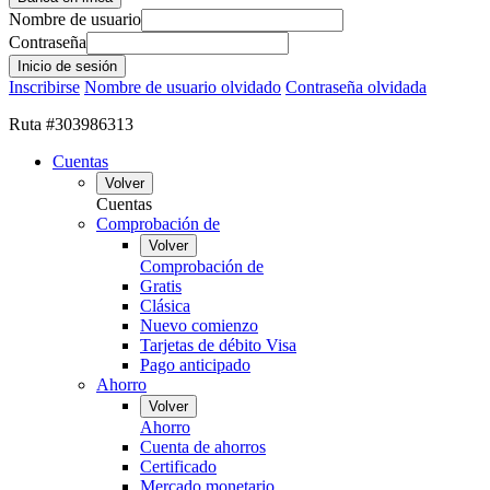
Nombre de usuario
Contraseña
Inscribirse
Nombre de usuario olvidado
Contraseña olvidada
Ruta #303986313
Cuentas
Volver
Cuentas
Comprobación de
Volver
Comprobación de
Gratis
Clásica
Nuevo comienzo
Tarjetas de débito Visa
Pago anticipado
Ahorro
Volver
Ahorro
Cuenta de ahorros
Certificado
Mercado monetario