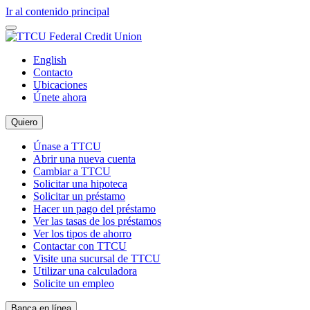
Ir al contenido principal
English
Contacto
Ubicaciones
Únete ahora
Quiero
Únase a TTCU
Abrir una nueva cuenta
Cambiar a TTCU
Solicitar una hipoteca
Solicitar un préstamo
Hacer un pago del préstamo
Ver las tasas de los préstamos
Ver los tipos de ahorro
Contactar con TTCU
Visite una sucursal de TTCU
Utilizar una calculadora
Solicite un empleo
Banca en línea