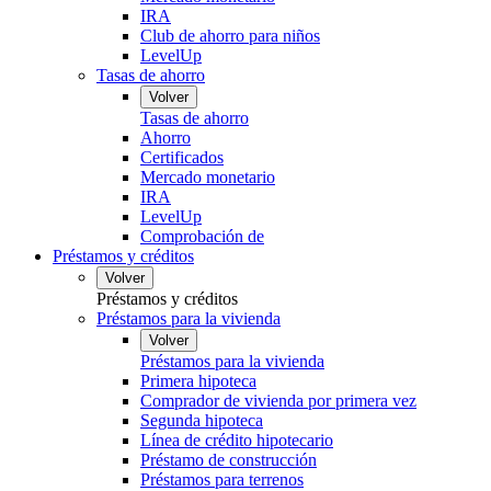
IRA
Club de ahorro para niños
LevelUp
Tasas de ahorro
Volver
Tasas de ahorro
Ahorro
Certificados
Mercado monetario
IRA
LevelUp
Comprobación de
Préstamos y créditos
Volver
Préstamos y créditos
Préstamos para la vivienda
Volver
Préstamos para la vivienda
Primera hipoteca
Comprador de vivienda por primera vez
Segunda hipoteca
Línea de crédito hipotecario
Préstamo de construcción
Préstamos para terrenos