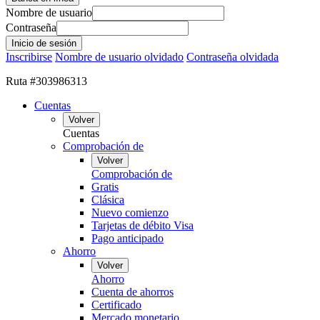
Nombre de usuario
Contraseña
Inscribirse
Nombre de usuario olvidado
Contraseña olvidada
Ruta #303986313
Cuentas
Volver
Cuentas
Comprobación de
Volver
Comprobación de
Gratis
Clásica
Nuevo comienzo
Tarjetas de débito Visa
Pago anticipado
Ahorro
Volver
Ahorro
Cuenta de ahorros
Certificado
Mercado monetario