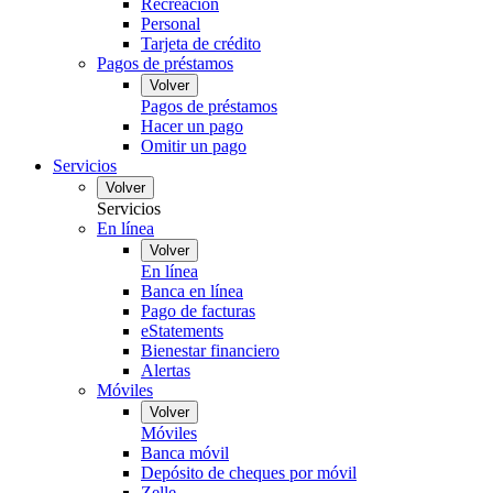
Recreación
Personal
Tarjeta de crédito
Pagos de préstamos
Volver
Pagos de préstamos
Hacer un pago
Omitir un pago
Servicios
Volver
Servicios
En línea
Volver
En línea
Banca en línea
Pago de facturas
eStatements
Bienestar financiero
Alertas
Móviles
Volver
Móviles
Banca móvil
Depósito de cheques por móvil
Zelle