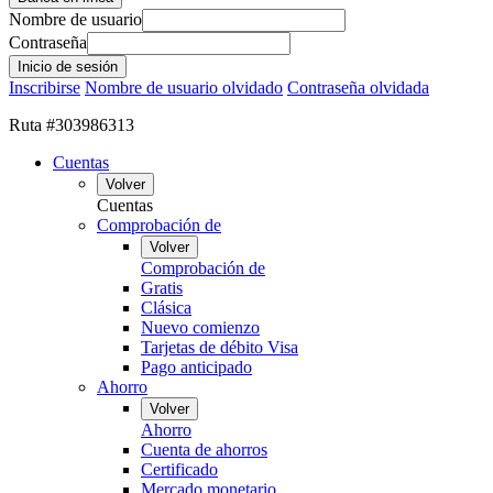
Nombre de usuario
Contraseña
Inscribirse
Nombre de usuario olvidado
Contraseña olvidada
Ruta #303986313
Cuentas
Volver
Cuentas
Comprobación de
Volver
Comprobación de
Gratis
Clásica
Nuevo comienzo
Tarjetas de débito Visa
Pago anticipado
Ahorro
Volver
Ahorro
Cuenta de ahorros
Certificado
Mercado monetario