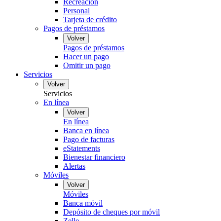
Recreación
Personal
Tarjeta de crédito
Pagos de préstamos
Volver
Pagos de préstamos
Hacer un pago
Omitir un pago
Servicios
Volver
Servicios
En línea
Volver
En línea
Banca en línea
Pago de facturas
eStatements
Bienestar financiero
Alertas
Móviles
Volver
Móviles
Banca móvil
Depósito de cheques por móvil
Zelle