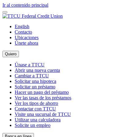
Ir al contenido principal
English
Contacto
Ubicaciones
Únete ahora
Quiero
Únase a TTCU
Abrir una nueva cuenta
Cambiar a TTCU
Solicitar una hipoteca
Solicitar un préstamo
Hacer un pago del préstamo
Ver las tasas de los préstamos
Ver los tipos de ahorro
Contactar con TTCU
Visite una sucursal de TTCU
Utilizar una calculadora
Solicite un empleo
Banca en línea