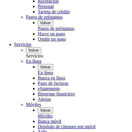
Recreación
Personal
Tarjeta de crédito
Pagos de préstamos
Volver
Pagos de préstamos
Hacer un pago
Omitir un pago
Servicios
Volver
Servicios
En línea
Volver
En línea
Banca en línea
Pago de facturas
eStatements
Bienestar financiero
Alertas
Móviles
Volver
Móviles
Banca móvil
Depósito de cheques por móvil
Zelle