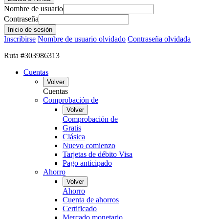
Nombre de usuario
Contraseña
Inscribirse
Nombre de usuario olvidado
Contraseña olvidada
Ruta #303986313
Cuentas
Volver
Cuentas
Comprobación de
Volver
Comprobación de
Gratis
Clásica
Nuevo comienzo
Tarjetas de débito Visa
Pago anticipado
Ahorro
Volver
Ahorro
Cuenta de ahorros
Certificado
Mercado monetario