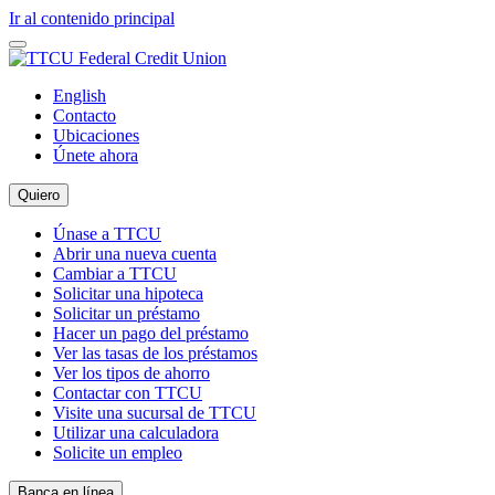
Ir al contenido principal
English
Contacto
Ubicaciones
Únete ahora
Quiero
Únase a TTCU
Abrir una nueva cuenta
Cambiar a TTCU
Solicitar una hipoteca
Solicitar un préstamo
Hacer un pago del préstamo
Ver las tasas de los préstamos
Ver los tipos de ahorro
Contactar con TTCU
Visite una sucursal de TTCU
Utilizar una calculadora
Solicite un empleo
Banca en línea