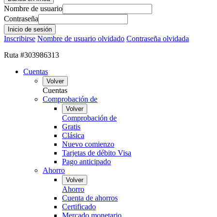
Nombre de usuario
Contraseña
Inscribirse
Nombre de usuario olvidado
Contraseña olvidada
Ruta #303986313
Cuentas
Volver
Cuentas
Comprobación de
Volver
Comprobación de
Gratis
Clásica
Nuevo comienzo
Tarjetas de débito Visa
Pago anticipado
Ahorro
Volver
Ahorro
Cuenta de ahorros
Certificado
Mercado monetario