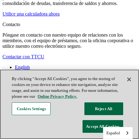
consolidación de deudas, transferencia de saldos y ahorros.
Utilice una calculadora ahora
Contacto
Póngase en contacto con nuestro equipo de relaciones con los
miembros, con el equipo de préstamos, con la oficina corporativa o
utilice nuestro correo electrónico seguro.
Contactar con TTCU
English
Contacto
Ubicaciones
By clicking “Accept All Cookies”, you agree to the storing of
Únete ahora
cookies on your device to enhance site navigation, analyze site
usage, and assist in our marketing efforts. For more information,
please see our
Online Privacy Policy.
Facebook
Cookies Settings
Reject All
X (antes conocido como Twitter)
Youtube
Accept All Cookies
Instagram
Español