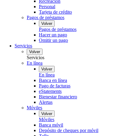
Recreación
Personal
Tarjeta de crédito
Pagos de préstamos
Volver
Pagos de préstamos
Hacer un pago
Omitir un pago
Servicios
Volver
Servicios
En línea
Volver
En línea
Banca en línea
Pago de facturas
eStatements
Bienestar financiero
Alertas
Móviles
Volver
Móviles
Banca móvil
Depósito de cheques por móvil
Zelle