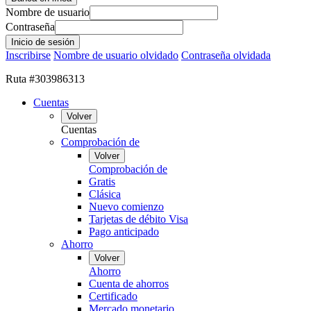
Nombre de usuario
Contraseña
Inscribirse
Nombre de usuario olvidado
Contraseña olvidada
Ruta #303986313
Cuentas
Volver
Cuentas
Comprobación de
Volver
Comprobación de
Gratis
Clásica
Nuevo comienzo
Tarjetas de débito Visa
Pago anticipado
Ahorro
Volver
Ahorro
Cuenta de ahorros
Certificado
Mercado monetario