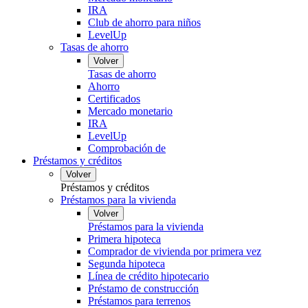
IRA
Club de ahorro para niños
LevelUp
Tasas de ahorro
Volver
Tasas de ahorro
Ahorro
Certificados
Mercado monetario
IRA
LevelUp
Comprobación de
Préstamos y créditos
Volver
Préstamos y créditos
Préstamos para la vivienda
Volver
Préstamos para la vivienda
Primera hipoteca
Comprador de vivienda por primera vez
Segunda hipoteca
Línea de crédito hipotecario
Préstamo de construcción
Préstamos para terrenos