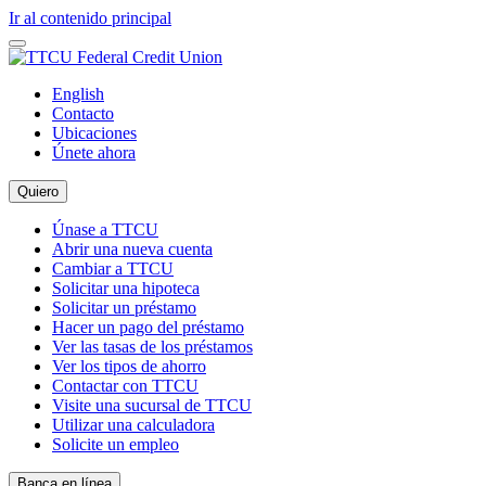
Ir al contenido principal
English
Contacto
Ubicaciones
Únete ahora
Quiero
Únase a TTCU
Abrir una nueva cuenta
Cambiar a TTCU
Solicitar una hipoteca
Solicitar un préstamo
Hacer un pago del préstamo
Ver las tasas de los préstamos
Ver los tipos de ahorro
Contactar con TTCU
Visite una sucursal de TTCU
Utilizar una calculadora
Solicite un empleo
Banca en línea