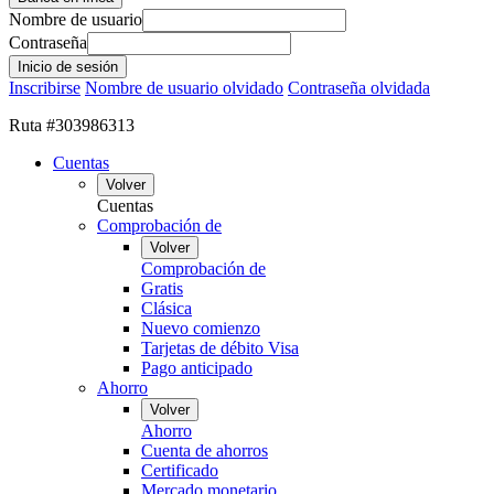
Nombre de usuario
Contraseña
Inscribirse
Nombre de usuario olvidado
Contraseña olvidada
Ruta #303986313
Cuentas
Volver
Cuentas
Comprobación de
Volver
Comprobación de
Gratis
Clásica
Nuevo comienzo
Tarjetas de débito Visa
Pago anticipado
Ahorro
Volver
Ahorro
Cuenta de ahorros
Certificado
Mercado monetario