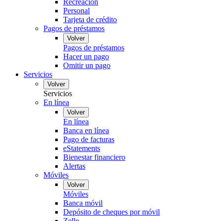
Recreación
Personal
Tarjeta de crédito
Pagos de préstamos
Volver
Pagos de préstamos
Hacer un pago
Omitir un pago
Servicios
Volver
Servicios
En línea
Volver
En línea
Banca en línea
Pago de facturas
eStatements
Bienestar financiero
Alertas
Móviles
Volver
Móviles
Banca móvil
Depósito de cheques por móvil
Zelle