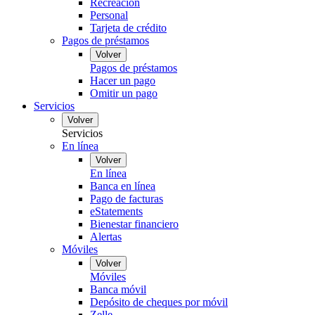
Recreación
Personal
Tarjeta de crédito
Pagos de préstamos
Volver
Pagos de préstamos
Hacer un pago
Omitir un pago
Servicios
Volver
Servicios
En línea
Volver
En línea
Banca en línea
Pago de facturas
eStatements
Bienestar financiero
Alertas
Móviles
Volver
Móviles
Banca móvil
Depósito de cheques por móvil
Zelle