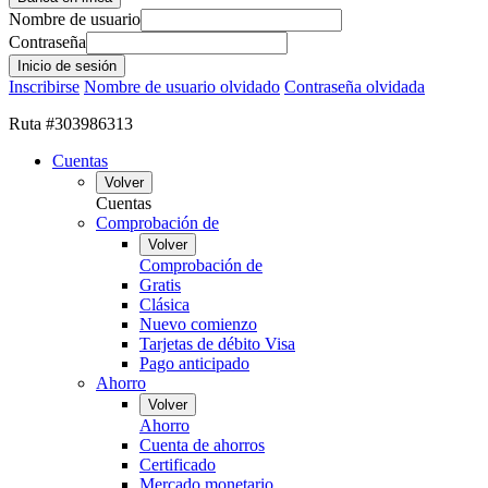
Nombre de usuario
Contraseña
Inscribirse
Nombre de usuario olvidado
Contraseña olvidada
Ruta #303986313
Cuentas
Volver
Cuentas
Comprobación de
Volver
Comprobación de
Gratis
Clásica
Nuevo comienzo
Tarjetas de débito Visa
Pago anticipado
Ahorro
Volver
Ahorro
Cuenta de ahorros
Certificado
Mercado monetario